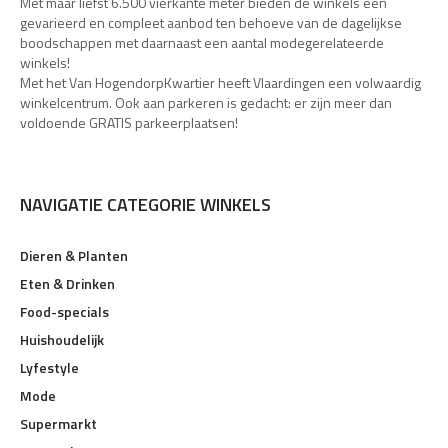
Met maar liefst 6.500 vierkante meter bieden de winkels een
gevarieerd en compleet aanbod ten behoeve van de dagelijkse
boodschappen met daarnaast een aantal modegerelateerde
winkels!
Met het Van HogendorpKwartier heeft Vlaardingen een volwaardig
winkelcentrum. Ook aan parkeren is gedacht: er zijn meer dan
voldoende GRATIS parkeerplaatsen!
NAVIGATIE CATEGORIE WINKELS
Dieren & Planten
Eten & Drinken
Food-specials
Huishoudelijk
Lyfestyle
Mode
Supermarkt