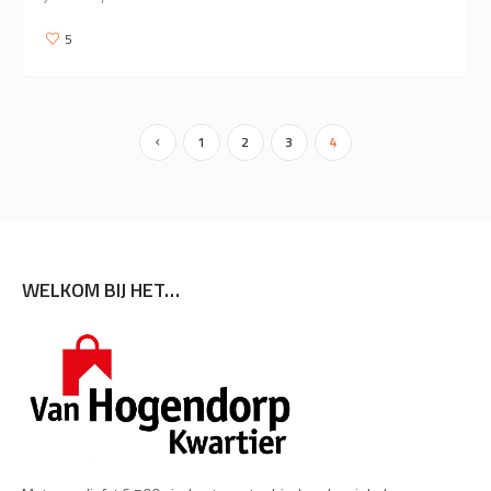
5
1
2
3
4
WELKOM BIJ HET…